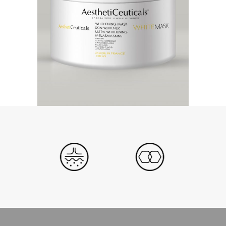
dermatológico con actividad
despigmentante, contiene una
formulació