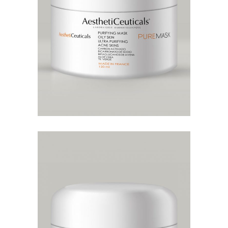
Es una mascarilla facial grado
dermatológico con actividad
purificante, contiene una
formulación
WHITEMASK
MASCARILLAS
Es una mascarilla facial grado