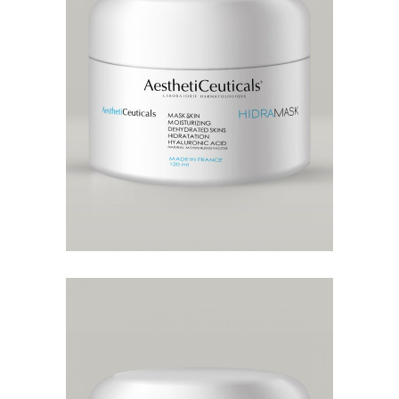
HIDRAMASK
MASCARILLAS
Mascarilla facial que nutre y
reequilibra rápidamente la piel
fatigada y deshidratada.