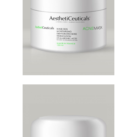
MASCARILLAS
Es una mascarilla contiene ácido
salicílico, uno de los activos más
usado en dermatología para t
PUREMASK
MASCARILLAS